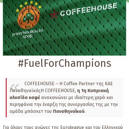
#FuelForChampions
COFFEEHOUSE – Η Coffee Partner της ΚΑΕ
Παναθηναϊκός
Η COFFEEHOUSE,
η 1η Κυπριακή
αλυσίδα καφέ
ανακοινώνει με ιδιαίτερη χαρά και
περηφάνια την έναρξη της συνεργασίας της με την
ομάδα μπάσκετ του
Παναθηναϊκού
.
Για όλους τους αγώνες της Euroleague και του Ελληνικού