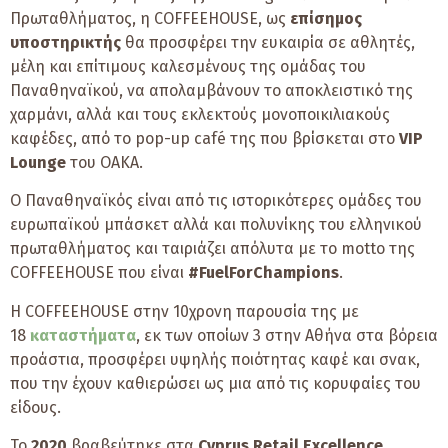
Πρωταθλήματος, η COFFEEHOUSE, ως
επίσημος
υποστηρικτής
θα προσφέρει την ευκαιρία σε αθλητές,
μέλη και επίτιμους καλεσμένους της ομάδας του
Παναθηναϊκού, να απολαμβάνουν το αποκλειστικό της
χαρμάνι, αλλά και τους εκλεκτούς μονοποικιλιακούς
καφέδες, από το pop-up café της που βρίσκεται στο
VIP
Lounge
του ΟΑΚΑ.
Ο Παναθηναϊκός είναι από τις ιστορικότερες ομάδες του
ευρωπαϊκού μπάσκετ αλλά και πολυνίκης του ελληνικού
πρωταθλήματος και ταιριάζει απόλυτα με το motto της
COFFEEHOUSE που είναι
#FuelForChampions
.
H COFFEEHOUSE στην 10χρονη παρουσία της με
18
καταστήματα
, εκ των οποίων 3 στην Αθήνα στα βόρεια
προάστια, προσφέρει υψηλής ποιότητας καφέ και σνακ,
που την έχουν καθιερώσει ως μια από τις κορυφαίες του
είδους.
Το
2020
βραβεύτηκε στα
Cyprus Retail Excellence