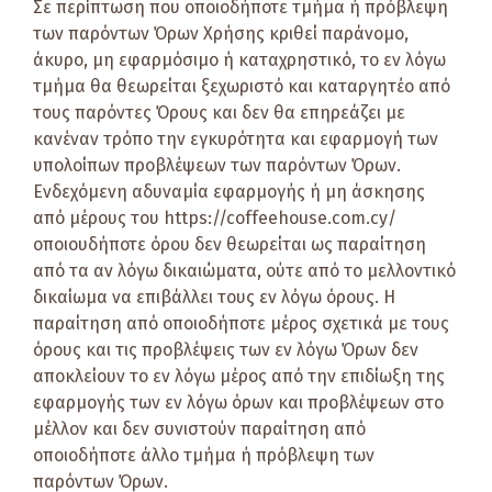
Σε περίπτωση που οποιοδήποτε τμήμα ή πρόβλεψη
των παρόντων Όρων Χρήσης κριθεί παράνομο,
άκυρο, μη εφαρμόσιμο ή καταχρηστικό, το εν λόγω
τμήμα θα θεωρείται ξεχωριστό και καταργητέο από
τους παρόντες Όρους και δεν θα επηρεάζει με
κανέναν τρόπο την εγκυρότητα και εφαρμογή των
υπολοίπων προβλέψεων των παρόντων Όρων.
Ενδεχόμενη αδυναμία εφαρμογής ή μη άσκησης
από μέρους του https://coffeehouse.com.cy/
οποιουδήποτε όρου δεν θεωρείται ως παραίτηση
από τα αν λόγω δικαιώματα, ούτε από το μελλοντικό
δικαίωμα να επιβάλλει τους εν λόγω όρους. Η
παραίτηση από οποιοδήποτε μέρος σχετικά με τους
όρους και τις προβλέψεις των εν λόγω Όρων δεν
αποκλείουν το εν λόγω μέρος από την επιδίωξη της
εφαρμογής των εν λόγω όρων και προβλέψεων στο
μέλλον και δεν συνιστούν παραίτηση από
οποιοδήποτε άλλο τμήμα ή πρόβλεψη των
παρόντων Όρων.