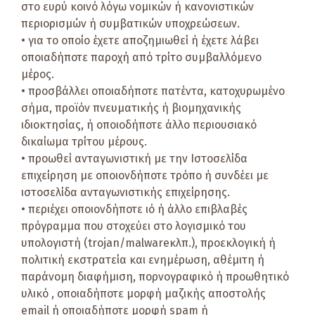
στο ευρύ κοινό λόγω νομικών ή κανονιστικών
περιορισμών ή συμβατικών υποχρεώσεων.
• για το οποίο έχετε αποζημιωθεί ή έχετε λάβει
οποιαδήποτε παροχή από τρίτο συμβαλλόμενο
μέρος.
• προσβάλλει οποιαδήποτε πατέντα, κατοχυρωμένο
σήμα, προϊόν πνευματικής ή βιομηχανικής
ιδιοκτησίας, ή οποιοδήποτε άλλο περιουσιακό
δικαίωμα τρίτου μέρους.
• προωθεί ανταγωνιστική με την Ιστοσελίδα
επιχείρηση με οποιονδήποτε τρόπο ή συνδέει με
ιστοσελίδα ανταγωνιστικής επιχείρησης.
• περιέχει οποιονδήποτε ιό ή άλλο επιβλαβές
πρόγραμμα που στοχεύει στο λογισμικό του
υπολογιστή (trojan/malwareκλπ.), προεκλογική ή
πολιτική εκστρατεία και ενημέρωση, αθέμιτη ή
παράνομη διαφήμιση, πορνογραφικό ή προωθητικό
υλικό , οποιαδήποτε μορφή μαζικής αποστολής
email ή οποιαδήποτε μορφή spam ή