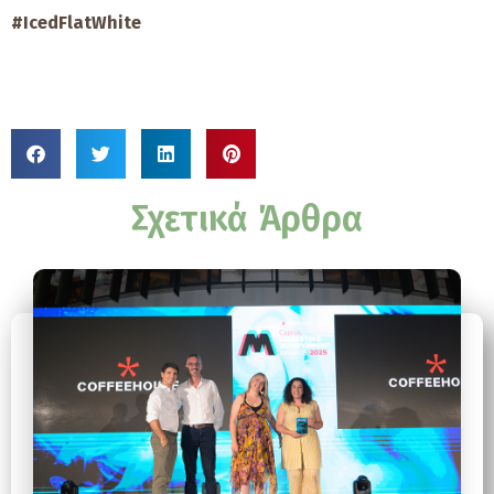
#IcedFlatWhite
Σχετικά Άρθρα