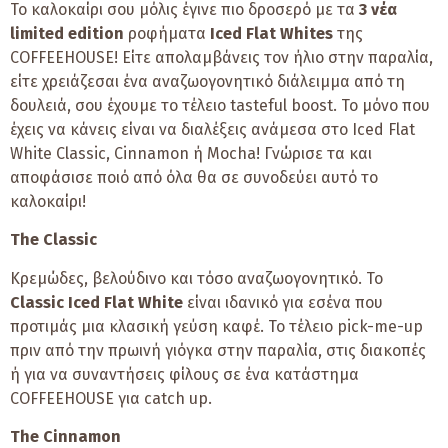
Το καλοκαίρι σου μόλις έγινε πιο δροσερό με τα
3 νέα
limited edition
ροφήματα
Iced Flat Whites
της
COFFEEHOUSE! Είτε απολαμβάνεις τον ήλιο στην παραλία,
είτε χρειάζεσαι ένα αναζωογονητικό διάλειμμα από τη
δουλειά, σου έχουμε το τέλειο tasteful boost. Το μόνο που
έχεις να κάνεις είναι να διαλέξεις ανάμεσα στο Iced Flat
White Classic, Cinnamon ή Mocha! Γνώρισε τα και
αποφάσισε ποιό από όλα θα σε συνοδεύει αυτό το
καλοκαίρι!
The
Classic
Κρεμώδες, βελούδινο και τόσο αναζωογονητικό. Το
Classic Iced Flat White
είναι ιδανικό για εσένα που
προτιμάς μια κλασική γεύση καφέ. Το τέλειο pick-me-up
πριν από την πρωινή γιόγκα στην παραλία, στις διακοπές
ή για να συναντήσεις φίλους σε ένα κατάστημα
COFFEEHOUSE για catch up.
The Cinnamon