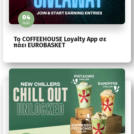
04
Ιούλ
To COFFEEHOUSE Loyalty App σε
πάει EUROBASKET