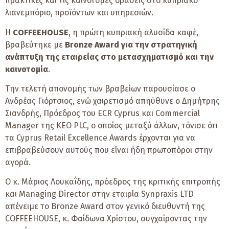
πρακτικές και τις καινοτόμες δράσεις στο κυπριακό
λιανεμπόριο, προϊόντων και υπηρεσιών.
Η
COFFEEHOUSE
, η πρώτη κυπριακή αλυσίδα καφέ,
βραβεύτηκε με
Bronze Award για την στρατηγική
ανάπτυξη της εταιρείας στο μετασχηματισμό και την
καινοτομία
.
Την τελετή απονομής των βραβείων παρουσίασε o
Ανδρέας Γιόρτσιος, ενώ χαιρετισμό απηύθυνε ο Δημήτρης
Σιανδρής, Πρόεδρος του ECR Cyprus και Commercial
Manager της KEO PLC, ο οποίος μεταξύ άλλων, τόνισε ότι
τα Cyprus Retail Excellence Awards έρχονται για να
επιβραβεύσουν αυτούς που είναι ήδη πρωτοπόροι στην
αγορά.
Ο κ. Μάριος Λουκαΐδης, πρόεδρος της κριτικής επιτροπής
και Managing Director στην εταιρία Synpraxis LTD
απένειμε το Bronze Award στον γενικό διευθυντή της
COFFEEHOUSE, κ. Φαίδωνα Χρίστου, συγχαίροντας την