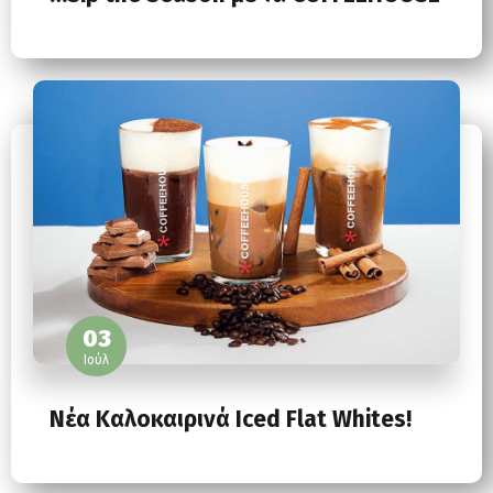
03
Ιούλ
Nέα Kαλοκαιρινά Iced Flat Whites!